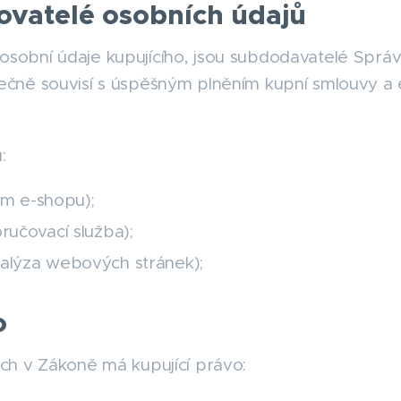
covatelé osobních údajů
á osobní údaje kupujícího, jsou subdodavatelé Sprá
ně souvisí s úspěšným plněním kupní smlouvy a 
.
:
m e-shopu);
oručovací služba);
nalýza webových stránek);
o
h v Zákoně má kupující právo: