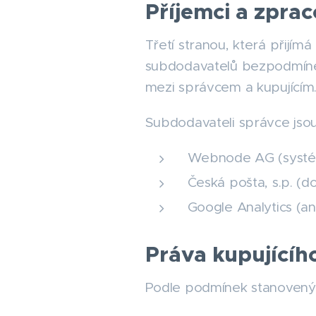
Příjemci a zpra
Třetí stranou, která přijím
subdodavatelů bezpodmíneč
mezi správcem a kupujícím
Subdodavateli správce jsou
Webnode AG (systé
Česká pošta, s.p. (d
Google Analytics (a
Práva kupujícíh
Podle podmínek stanovenýc