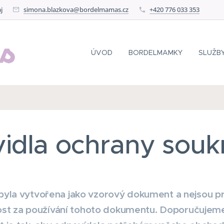
j
simona.blazkova@bordelmamas.cz
+420 776 033 353
ÚVOD
BORDELMAMKY
SLUŽB
vidla ochrany souk
 byla vytvořena jako vzorový dokument a nejsou
t za používání tohoto dokumentu. Doporučujeme 