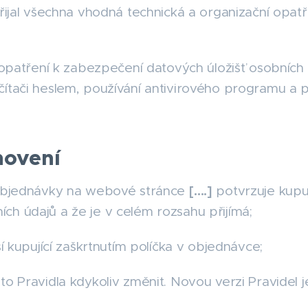
řijal všechna vhodná technická a organizační opat
 opatření k zabezpečení datových úložišť osobních
ítači heslem, používání antivirového programu a 
novení
[….]
 objednávky na webové stránce
potvrzuje kupu
h údajů a že je v celém rozsahu přijímá;
í kupující zaškrtnutím políčka v objednávce;
 Pravidla kdykoliv změnit. Novou verzi Pravidel j