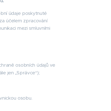
u.
bní údaje poskytnuté
za účelem zpracování
munikaci mezi smluvními
chraně osobních údajů ve
ále jen „Správce“);
ávnickou osobu.