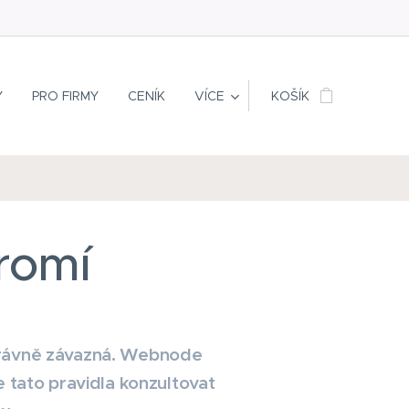
Y
PRO FIRMY
CENÍK
VÍCE
KOŠÍK
romí
 právně závazná. Webnode
tato pravidla konzultovat