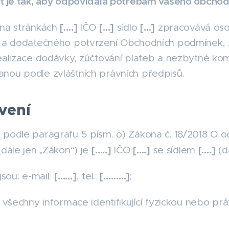
it je tak, aby odpovídala potřebám vašeho obchod
[….]
[…]
[…]
na stránkách
IČO
sídlo
zpracovává oso
í a dodatečného potvrzení Obchodních podmínek, 
ealizace dodávky, zúčtování plateb a nezbytné ko
nou podle zvláštních právních předpisů.
vení
podle paragrafu 5 písm. o) Zákona č. 18/2018 O o
[…..]
[….]
[….]
dále jen „Zákon“) je
IČO
se sídlem
(d
[……]
[………]
sou: e-mail:
, tel.:
;
 všechny informace identifikující fyzickou nebo pr