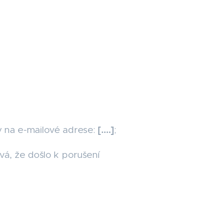
[….]
y na e-mailové adrese:
;
vá, že došlo k porušení