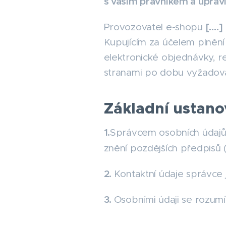
s vaším právníkem a uprav
[….]
Provozovatel e-shopu
Kupujícím za účelem plněn
elektronické objednávky, r
stranami po dobu vyžadova
Základní ustano
1.
Správcem osobních údajů 
znění pozdějších předpisů (
2.
Kontaktní údaje správce j
3.
Osobními údaji se rozumí