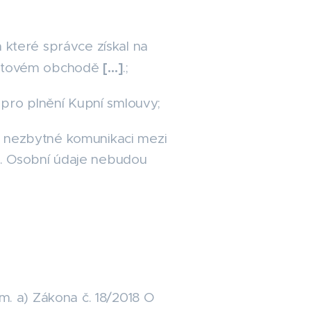
 které správce získal na
[…]
rnetovém obchodě
.;
 pro plnění Kupní smlouvy;
k nezbytné komunikaci mezi
ů. Osobní údaje nebudou
m. a) Zákona č. 18/2018 O