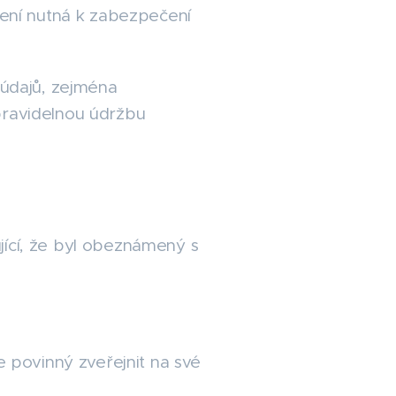
ření nutná k zabezpečení
 údajů, zejména
pravidelnou údržbu
jící, že byl obeznámený s
e povinný zveřejnit na své