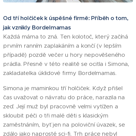
Od tří holčiček k úspěšné firmě: Příběh o tom,
jak vznikly Bordelmamas
Každá máma to zná. Ten kolotoč, který začíná
prvním ranním zaplakáním a končí (v lepším
případě) pozdě večer u hory nepověšeného
prádla. Přesně v této realitě se ocitla i Simona,
zakladatelka úklidové firmy Bordelmamas.
Simona je maminkou tří holčiček. Když přišel
čas uvažovat o návratu do práce, narazila na
zeď. Její muž byl pracovně velmi vytížen a
skloubit péči o tři malé děti s klasickým
zaměstnáním, byť jen na poloviční úvazek, se
zdálo jako naprosté sci-fi. Trh práce nebyl