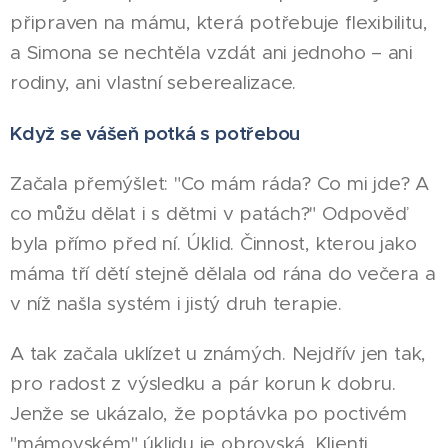
připraven na mámu, která potřebuje flexibilitu,
a Simona se nechtěla vzdát ani jednoho – ani
rodiny, ani vlastní seberealizace.
Když se vášeň potká s potřebou
Začala přemýšlet: "Co mám ráda? Co mi jde? A
co můžu dělat i s dětmi v patách?" Odpověď
byla přímo před ní. Úklid. Činnost, kterou jako
máma tří dětí stejně dělala od rána do večera a
v níž našla systém i jistý druh terapie.
A tak začala uklízet u známých. Nejdřív jen tak,
pro radost z výsledku a pár korun k dobru.
Jenže se ukázalo, že poptávka po poctivém
"mámovském" úklidu je obrovská. Klienti