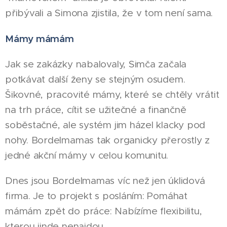
přibývali a Simona zjistila, že v tom není sama.
Mámy mámám
Jak se zakázky nabalovaly, Simča začala
potkávat další ženy se stejným osudem.
Šikovné, pracovité mámy, které se chtěly vrátit
na trh práce, cítit se užitečné a finančně
soběstačné, ale systém jim házel klacky pod
nohy. Bordelmamas tak organicky přerostly z
jedné akční mámy v celou komunitu.
Dnes jsou Bordelmamas víc než jen úklidová
firma. Je to projekt s posláním: Pomáhat
mámám zpět do práce: Nabízíme flexibilitu,
kterou jinde nenajdou.